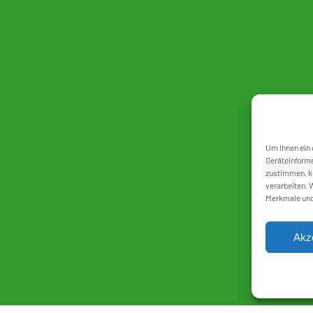
Um Ihnen ein 
Geräteinforma
zustimmen, kö
verarbeiten. 
Merkmale und
Akz