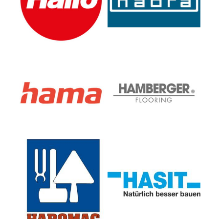
Hama GmbH & Co. KG
Hamberger Flooring GmbH
& Co. KG
HAROMAC Werkzeugfabrik
HASIT Trockenmörtel
GmbH & Co. KG
GmbH, GB Baumarkt /
Marke KREISEL