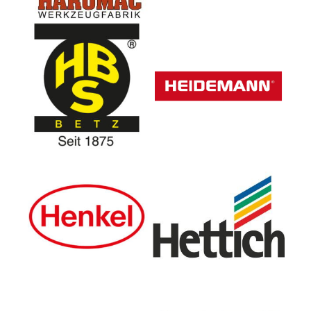
Heinr. Betz Söhne GmbH &
Heidemann H
Co KG
Henkel AG & Co. KGaA
Hettich Do-It-Yourself
GmbH & Co. KG
HOPPE AG
HSI Hermann Schwerter
Iserlohn GmbH