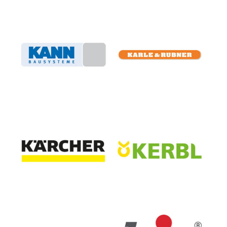
KANN Bausysteme GmbH
Karle & Rubner GmbH
Alfred Kärcher Vertriebs-
Albert Kerbl GmbH
GmbH
Keter Germany GmbH
Kip GmbH