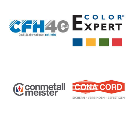
CFH Löt- und Gasgeräte
Ciret GmbH GB COLOR
GmbH
EXPERT
Conmetall Meister GmbH
CONACORD Voigt GmbH &
Co. KG
Classen Vertriebs GmbH