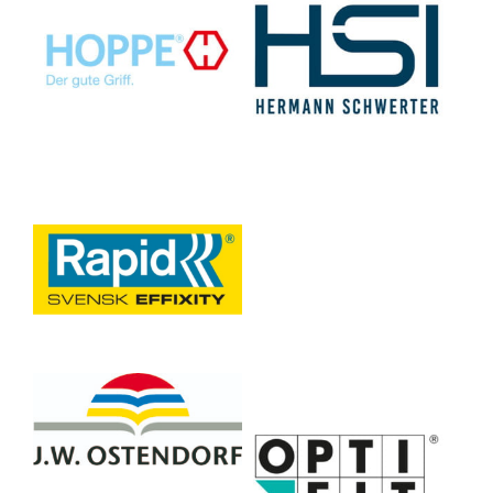
Isaberg Rapid AB
J.W. Ostendorf GmbH &
JAKA-BKL GmbH
Co. KG