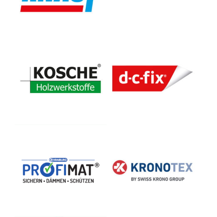
KOSCHE Holzwerkstoffe
Konrad Hornschuch AG
GmbH & Co. KG
KRAIBURG RELASTEC
SWISS KRONO TEX GmbH
GmbH & Co. KG
& Co. KG