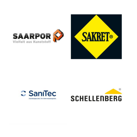
Saarpor Klaus Eckhardt
SAKRET Trockenbaustoffe
GmbH, Neunkirchen
Europa GmbH & Co. KG
Kunststoffe KG
SaniTec Produkthandel
Alfred Schellenberg GmbH
GmbH
Selit Dämmtechnik GmbH
Signify GmbH