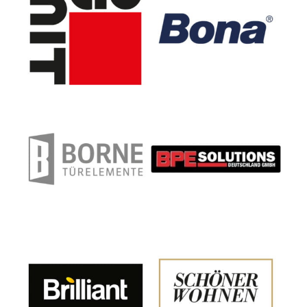
Türelemente Borne
Handelsges. mbH
Brilliant AG
Brillux GmbH & Co. KG