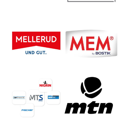
MELLERUD CHEMIE GMBH
Bostik GmbH |
Niederlassung MEM
MTS
MTN GmbH
MarkenTechnikService
GmbH & Co. KG