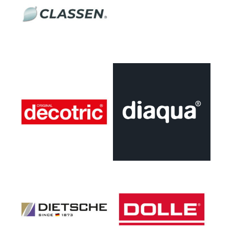
decotric GmbH
DIAQUA AG
Roman Dietsche GmbH
GEBR. DOLLE GmbH