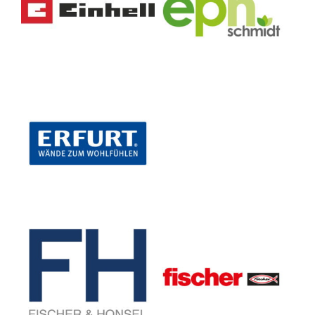
ERFURT & SOHN KG
Fischer & Honsel GmbH
fischer Deutschland
Vertriebs GmbH