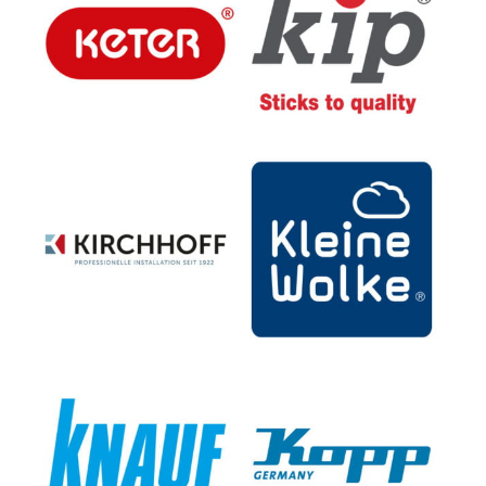
W. Kirchhoff GmbH
Kleine Wolke
Textilges.mbH & Co. KG
Knauf Bauprodukte GmbH
Heinrich Kopp GmbH
& Co. KG