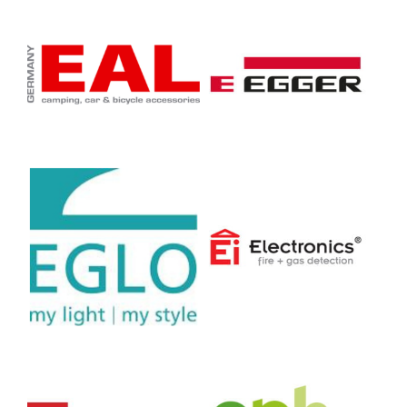
EGGER Holzwerkstoffe
Wismar GmbH & Co. KG
EGLO
Ei Electronics
Wismar GmbH & Co. KG
E.P.H. Schmidt & Co.
GmbH