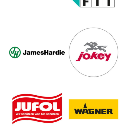
James Hardie Europe
Jokey Sohland GmbH
GmbH
JUFOL GmbH
J. Wagner GmbH