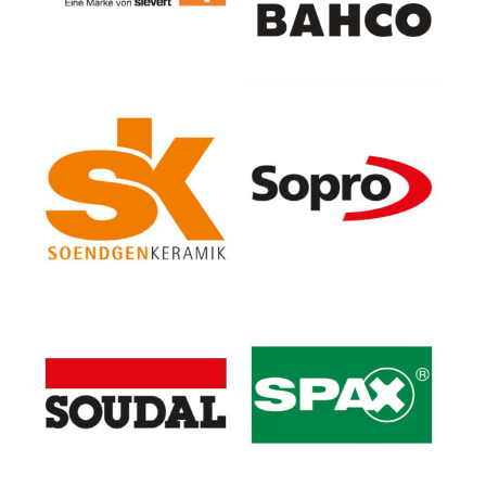
Soendgen Keramik GmbH
Sopro Bauchemie GmbH
Soudal GmbH
SPAX International GmbH
& Co. KG