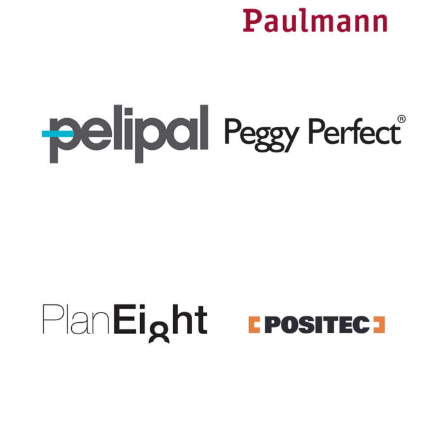
Pelipal GmbH
PlanEight GmbH
Positec Germany GmbH
PPG Coatings Deutschland
PROXXON GmbH