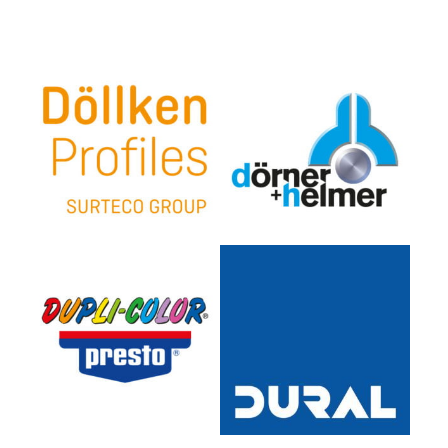
Döllken Profiles GmbH
Dörner + Helmer GmbH
European Aerosols GmbH
DURAL GmbH