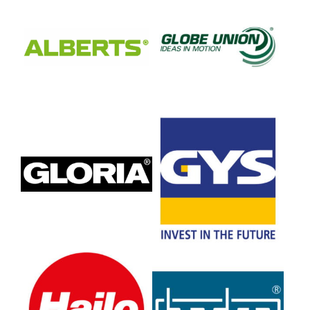
KG
GmbH & Co. KG
GLORIA GmbH
GYS GmbH
Hailo-Werk Rudolf Loh
Hanseatischer Drahthandel
GmbH & Co. KG
GmbH