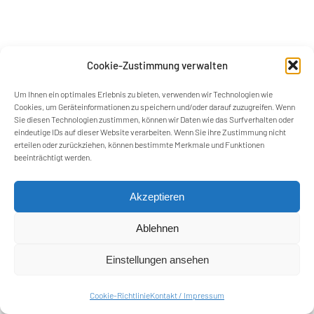
Schneider-Electric GmbH
Schneider Schirme Xaver
Schneider GmbH & Co. KG
Cookie-Zustimmung verwalten
Um Ihnen ein optimales Erlebnis zu bieten, verwenden wir Technologien wie
Cookies, um Geräteinformationen zu speichern und/oder darauf zuzugreifen. Wenn
Sie diesen Technologien zustimmen, können wir Daten wie das Surfverhalten oder
eindeutige IDs auf dieser Website verarbeiten. Wenn Sie ihre Zustimmung nicht
erteilen oder zurückziehen, können bestimmte Merkmale und Funktionen
Schulz GmbH Farben und
Schwaiger GmbH
beeinträchtigt werden.
Lackfabrik
Akzeptieren
Ablehnen
Einstellungen ansehen
STEINEL Vertrieb GmbH
suki.GmbH
Cookie-Richtlinie
Kontakt / Impressum