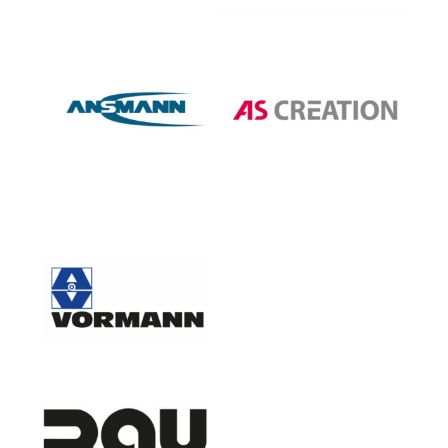
Ansmann AG
A.S. Création Tapeten AG
August Vormann GmbH &
Co. KG
Baumit GmbH
Bona Vertriebsgesellschaft
mbH