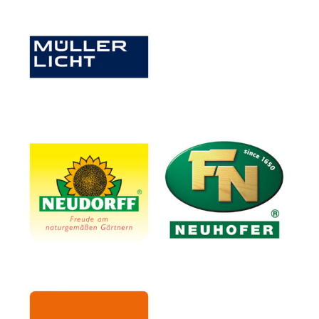
Müller-Licht International
GmbH
W. Neudorff GmbH KG
Neuhofer Holz GmbH
nmc Deutschland GmbH