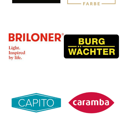
Briloner Leuchten GmbH &
BURG-WÄCHTER KG
Co. KG
Carl Capito GmbH
Caramba GmbH