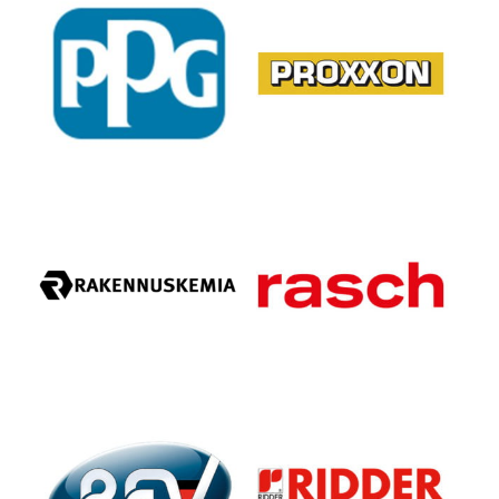
GmbH
Tapetenfabrik Gebr. Rasch,
GmbH & Co. KG
Ridder GmbH
REV Ritter GmbH