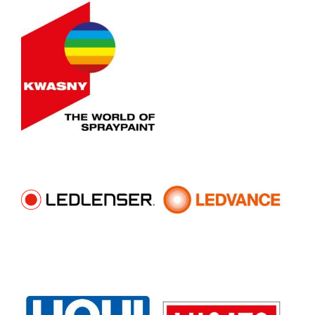
Peter Kwasny GmbH
L
LEDVANCE GmbH
LUGATO GmbH & Co. KG