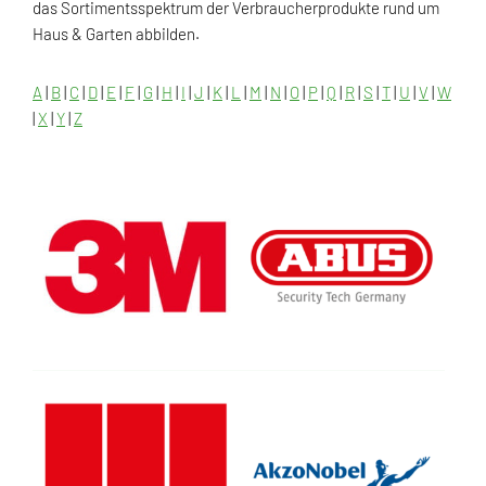
das Sortimentsspektrum der Verbraucherprodukte rund um
Haus & Garten abbilden.
A
|
B
|
C
|
D
|
E
|
F
|
G
|
H
|
I
|
J
|
K
|
L
|
M
|
N
|
O
|
P
|
Q
|
R
|
S
|
T
|
U
|
V
|
W
|
X
|
Y
|
Z
3M Deutschland GmbH
ABUS August Bremicker
Söhne KG
ACO Selbstbau Vertrieb
Akzo Nobel Deco GmbH
GmbH