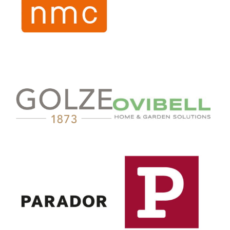
Otto Golze & Söhne GmbH
Ovibell Pflanzen, Deko
und, Freizeit GmbH & Co.
KG
Parador GmbH
Paulmann Licht GmbH