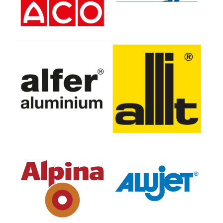
alfer aluminium
Allit AG Kunststofftechnik
Gesellschaft mbH
Alpina Farben GmbH
ALUJET GmbH