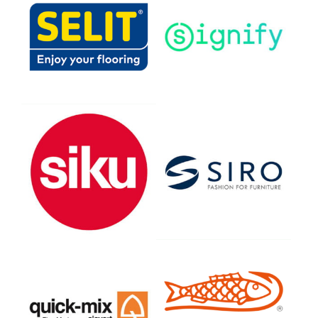
Sieper GmbH
SIRO Beschläge und
Metallwarenfabrik
Ges.m.b.H.
Sievert Baustoffe SE & Co.
SNA Europe [Deutschland],
KG
Geschäftsbereich SNA
Germany GmbH