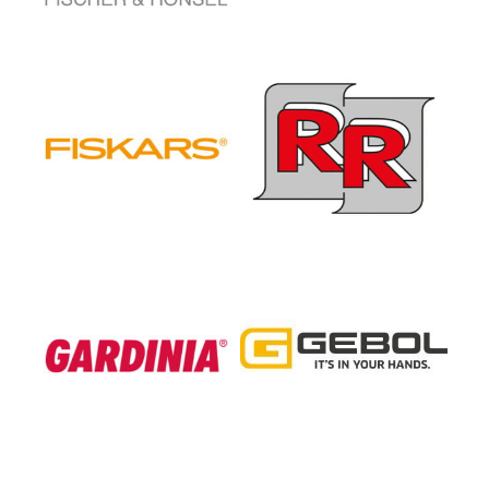
FISKARS Germany GmbH
Franz Reinkemeier GmbH
Gardinia Home Decor
GEBOL
GmbH
Handelsgesellschaft m.b.H.
Gust. Alberts GmbH & Co.
Globe Union Germany