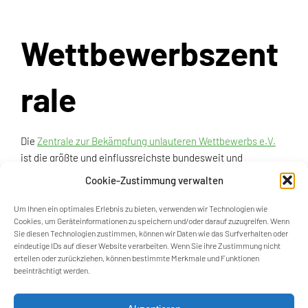
Wettbewerbszent
rale
Die
Zentrale zur Bekämpfung unlauteren Wettbewerbs e.V.
ist die größte und einflussreichste bundesweit und
grenzüberschreitend tätige Selbstkontrollinstitution zur
Cookie-Zustimmung verwalten
Durchsetzung des Rechts gegen den unlauteren
Wettbewerb. Sie bietet den Mitgliedern neben der
Um Ihnen ein optimales Erlebnis zu bieten, verwenden wir Technologien wie
Cookies, um Geräteinformationen zu speichern und/oder darauf zuzugreifen. Wenn
Rechtsberatung und Information auch die Rechts-
Sie diesen Technologien zustimmen, können wir Daten wie das Surfverhalten oder
durchsetzung zur Förderung eines lauteren Geschäfts-
eindeutige IDs auf dieser Website verarbeiten. Wenn Sie ihre Zustimmung nicht
verkehrs und eines fairen wirtschaftlichen Wettbewerbs.
erteilen oder zurückziehen, können bestimmte Merkmale und Funktionen
beeinträchtigt werden.
Der Herstellerverband ist Mitglied der Wettbewerbs-zentrale,