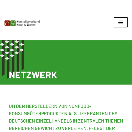
Zum
Inhalt
springen
NETZWERK
UM DEN HERSTELLERN VON NONFOOD-
KONSUMGÜTERPRODUKTEN ALS LIEFERANTEN DES
DEUTSCHEN EINZELHANDELS IN ZENTRALEN THEMEN
BEREICHEN GEWICHT ZU VERLEIHEN, PFLEGT DER