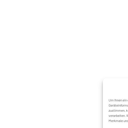
UNS
Um Ihnen ein 
Geräteinforma
zustimmen, kö
verarbeiten. 
Merkmale und