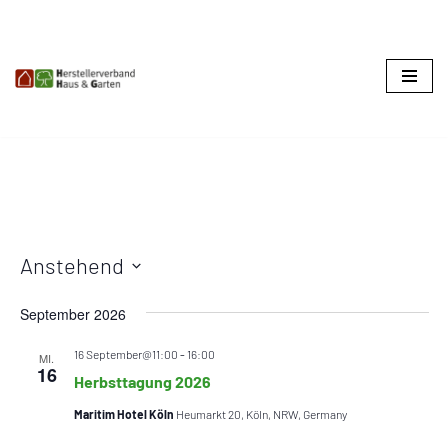
Zum
Inhalt
springen
Anstehend
Datum
September 2026
wählen.
16 September@11:00
-
16:00
MI.
16
Herbsttagung 2026
Maritim Hotel Köln
Heumarkt 20, Köln, NRW, Germany