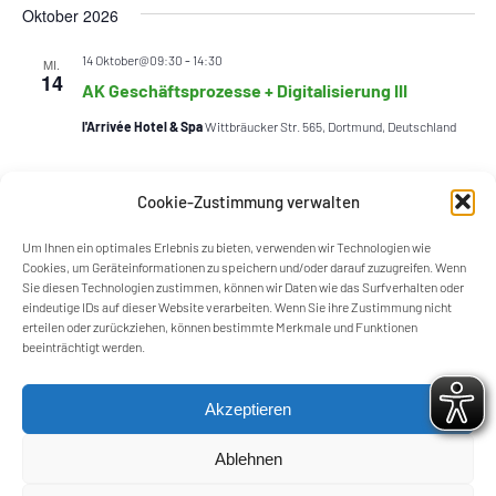
Oktober 2026
14 Oktober@09:30
-
14:30
MI.
14
AK Geschäftsprozesse + Digitalisierung III
l'Arrivée Hotel & Spa
Wittbräucker Str. 565, Dortmund, Deutschland
Cookie-Zustimmung verwalten
Heute
Nächste
Termine
Vorherige
Termine
Um Ihnen ein optimales Erlebnis zu bieten, verwenden wir Technologien wie
Cookies, um Geräteinformationen zu speichern und/oder darauf zuzugreifen. Wenn
Sie diesen Technologien zustimmen, können wir Daten wie das Surfverhalten oder
Kalender abonnieren
eindeutige IDs auf dieser Website verarbeiten. Wenn Sie ihre Zustimmung nicht
erteilen oder zurückziehen, können bestimmte Merkmale und Funktionen
beeinträchtigt werden.
Akzeptieren
Ablehnen