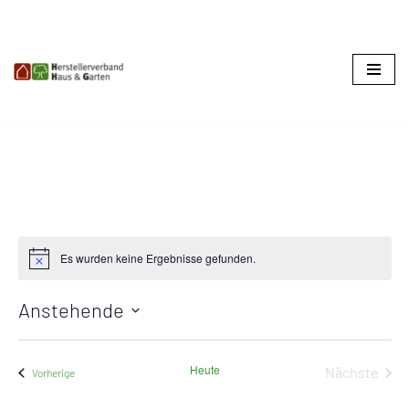
Zum
Inhalt
springen
Es wurden keine Ergebnisse gefunden.
Hinweis
Anstehende
Datum
wählen.
Heute
Nächste
Termine
Vorherige
Termine