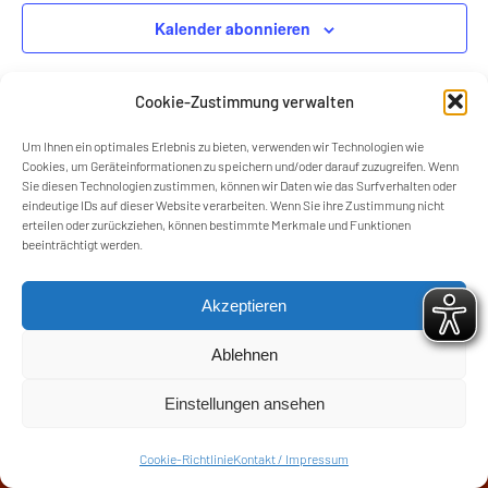
Kalender abonnieren
Cookie-Zustimmung verwalten
Um Ihnen ein optimales Erlebnis zu bieten, verwenden wir Technologien wie
Cookies, um Geräteinformationen zu speichern und/oder darauf zuzugreifen. Wenn
Sie diesen Technologien zustimmen, können wir Daten wie das Surfverhalten oder
eindeutige IDs auf dieser Website verarbeiten. Wenn Sie ihre Zustimmung nicht
erteilen oder zurückziehen, können bestimmte Merkmale und Funktionen
beeinträchtigt werden.
Akzeptieren
Ablehnen
Einstellungen ansehen
Kontakt / Impressum
Satzung
AGB
Cookie-Richtlinie (EU)
Cookie-Richtlinie
Kontakt / Impressum